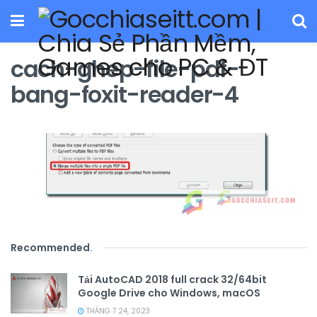
cach-ghep-file-pdf-
bang-foxit-reader-4
Recommended
.
Tải AutoCAD 2018 full crack 32/64bit
Google Drive cho Windows, macOS
THÁNG 7 24, 2023