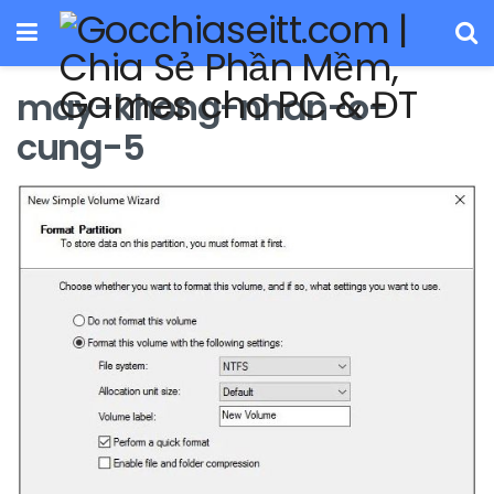
may-khong-nhan-o-
cung-5