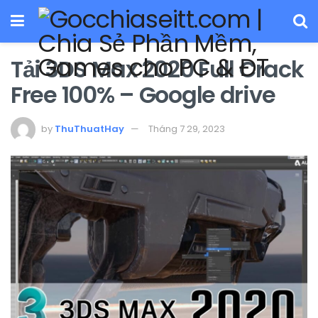
Tải 3DS Max 2020 Full Crack
Free 100% – Google drive
by
ThuThuatHay
Tháng 7 29, 2023