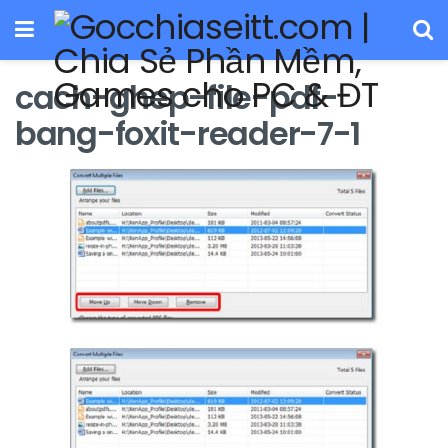
cach-ghep-file-pdf-
bang-foxit-reader-7-1