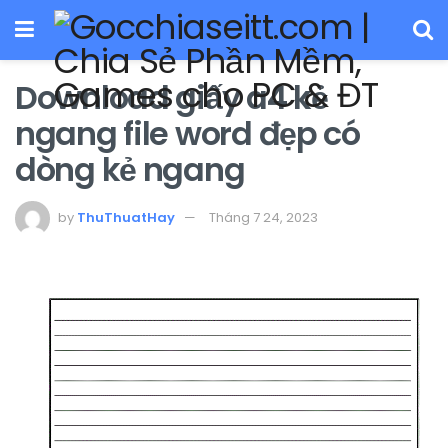
Download giấy a4 kẻ
ngang file word đẹp có
dòng kẻ ngang
by
ThuThuatHay
Tháng 7 24, 2023