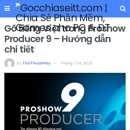
Gõ tiếng Việt trong Proshow
Producer 9 – Hướng dẫn
chi tiết
by
ThuThuatHay
Tháng 7 24, 2023