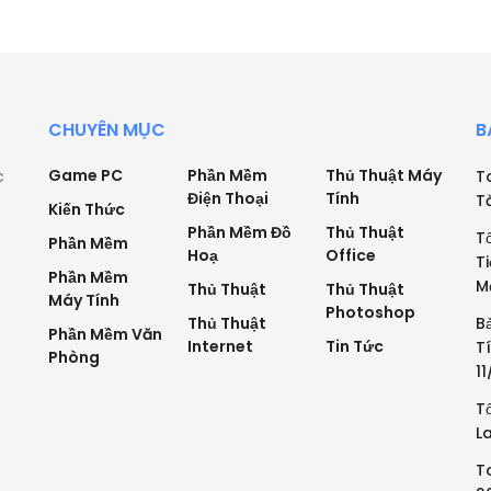
CHUYÊN MỤC
B
Game PC
Phần Mềm
Thủ Thuật Máy
c
T
Điện Thoại
Tính
T
Kiến Thức
Phần Mềm Đồ
Thủ Thuật
T
Phần Mềm
Hoạ
Office
T
Phần Mềm
M
Thủ Thuật
Thủ Thuật
Máy Tính
Photoshop
Thủ Thuật
B
Phần Mềm Văn
Internet
Tin Tức
T
Phòng
1
T
L
T