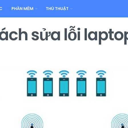
C
PHẦN MỀM
THỦ THUẬT
ch sửa lỗi lapto