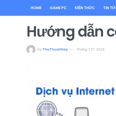
HOME
GAME PC
KIẾN THỨC
TIN TỨ
Hướng dẫn cá
by
ThuThuatHay
Tháng 7 27, 2023