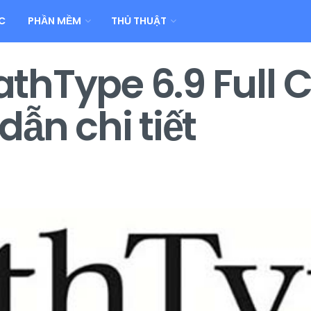
C
PHẦN MỀM
THỦ THUẬT
hType 6.9 Full 
ẫn chi tiết