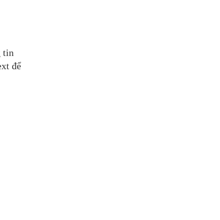
 tin
xt để