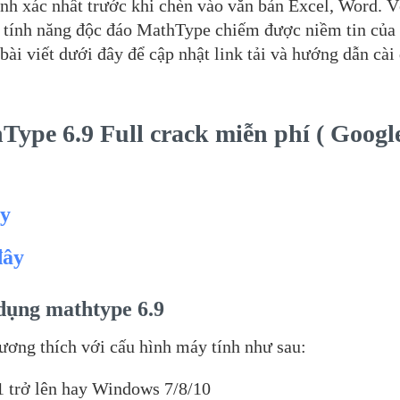
nh xác nhất trước khi chèn vào văn bản Excel, Word. V
ều tính năng độc đáo MathType chiếm được niềm tin của
ài viết dưới đây để cập nhật link tải và hướng dẫn cài 
ype 6.9 Full crack miễn phí ( Googl
ây
đây
 dụng mathtype 6.9
ương thích với cấu hình máy tính như sau:
1 trở lên hay Windows 7/8/10