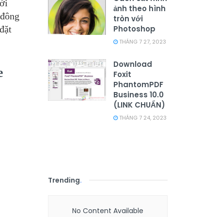
ới
ảnh theo hình
 đông
tròn với
đặt
Photoshop
THÁNG 7 27, 2023
Download
e
Foxit
PhantomPDF
Business 10.0
(LINK CHUẨN)
THÁNG 7 24, 2023
Trending
.
No Content Available