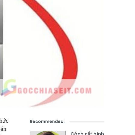
thức
Recommended
.
oán
Cách cắt hình