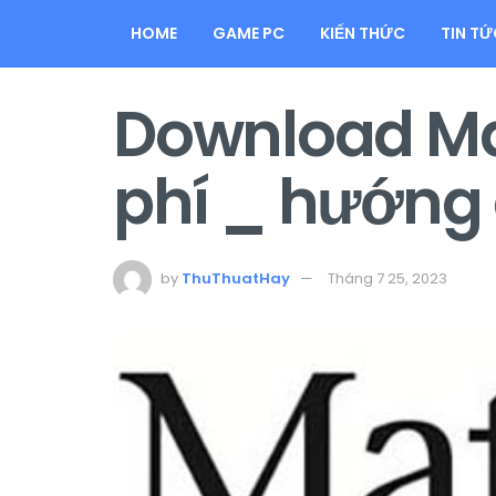
HOME
GAME PC
KIẾN THỨC
TIN TỨ
Download Mat
phí _ hướng d
by
ThuThuatHay
Tháng 7 25, 2023