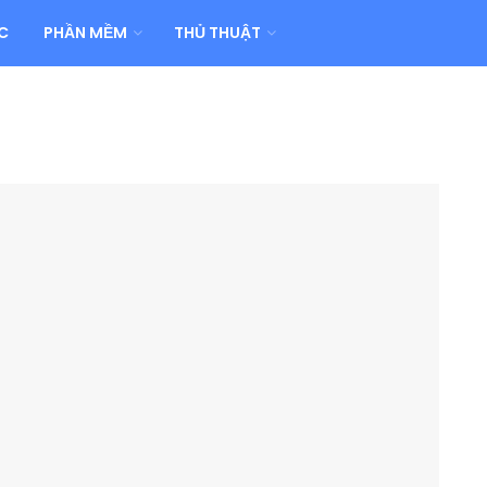
C
PHẦN MỀM
THỦ THUẬT