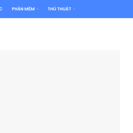
C
PHẦN MỀM
THỦ THUẬT