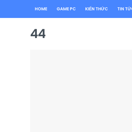
HOME
GAME PC
KIẾN THỨC
TIN TỨ
44