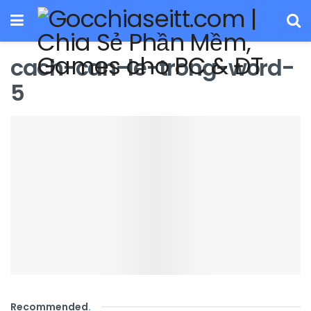
cach-can-le-trong-word-
5
Recommended
.