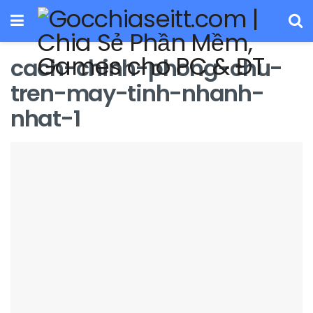
cach-chinh-phong-chu-
tren-may-tinh-nhanh-
nhat-1