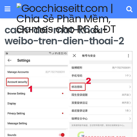
cach-doi-mat-khau-
weibo-tren-dien-thoai-2