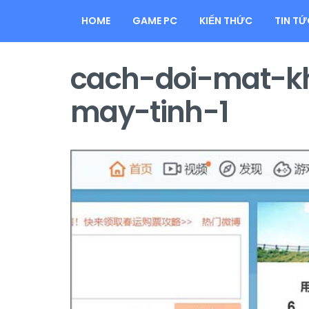
HOME
GAME PC
KIẾN THỨC
TIN TỨ
cach-doi-mat-k
may-tinh-1