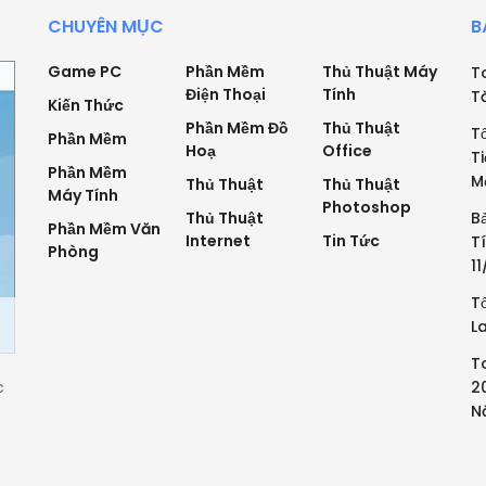
CHUYÊN MỤC
B
Game PC
Phần Mềm
Thủ Thuật Máy
T
Điện Thoại
Tính
T
Kiến Thức
Phần Mềm Đồ
Thủ Thuật
T
Phần Mềm
Hoạ
Office
T
Phần Mềm
M
Thủ Thuật
Thủ Thuật
Máy Tính
Photoshop
Thủ Thuật
B
Phần Mềm Văn
Internet
Tin Tức
T
Phòng
1
T
L
T
c
2
N