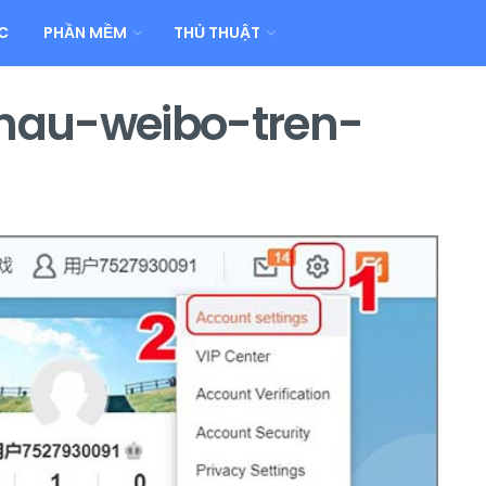
C
PHẦN MỀM
THỦ THUẬT
hau-weibo-tren-