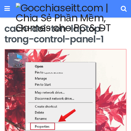
cach-doi-ten-laptop-
trong-control-panel-1