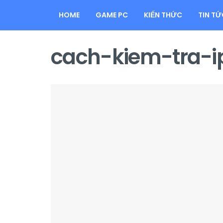
HOME
GAME PC
KIẾN THỨC
TIN TỨ
cach-kiem-tra-i