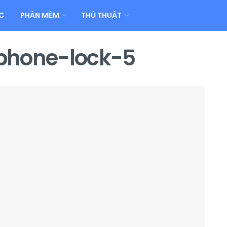
C
PHẦN MỀM
THỦ THUẬT
phone-lock-5