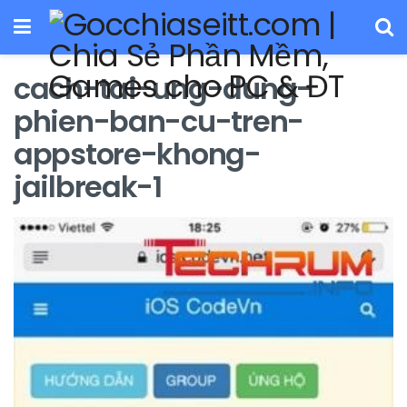
cach-tai-ung-dung-
phien-ban-cu-tren-
appstore-khong-
jailbreak-1