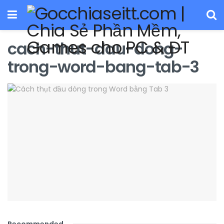
cach-thut-dau-dong-
trong-word-bang-tab-3