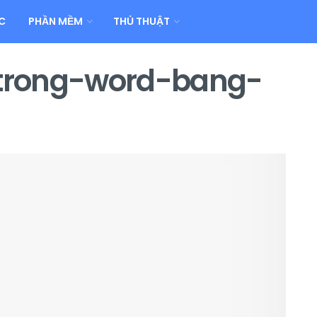
C
PHẦN MỀM
THỦ THUẬT
trong-word-bang-