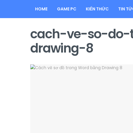
HOME
GAME PC
KIẾN THỨC
TIN TỨ
cach-ve-so-do-
drawing-8