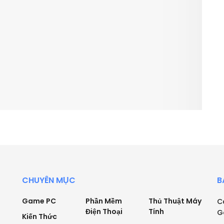
CHUYÊN MỤC
B
Game PC
Phần Mềm
Thủ Thuật Máy
C
Điện Thoại
Tính
G
Kiến Thức