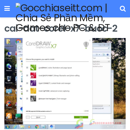
cai-dat-corel-x7-buoc-2