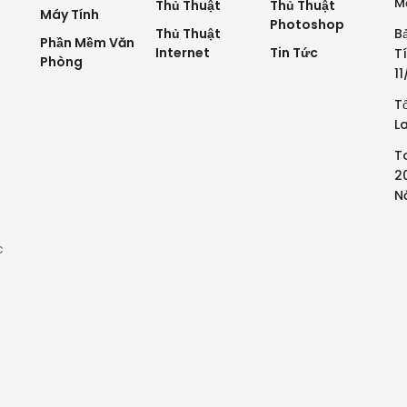
M
Thủ Thuật
Thủ Thuật
Máy Tính
Photoshop
Thủ Thuật
B
Phần Mềm Văn
Internet
Tin Tức
T
Phòng
1
T
L
T
2
N
c