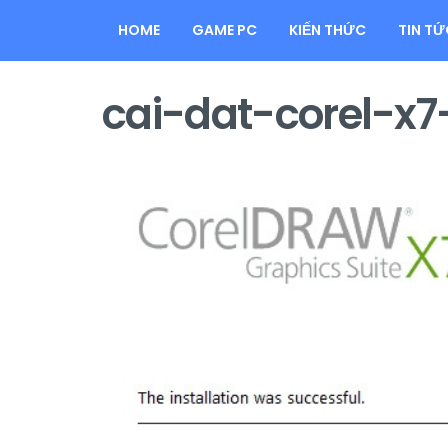
HOME
GAME PC
KIẾN THỨC
TIN TỨ
cai-dat-corel-x