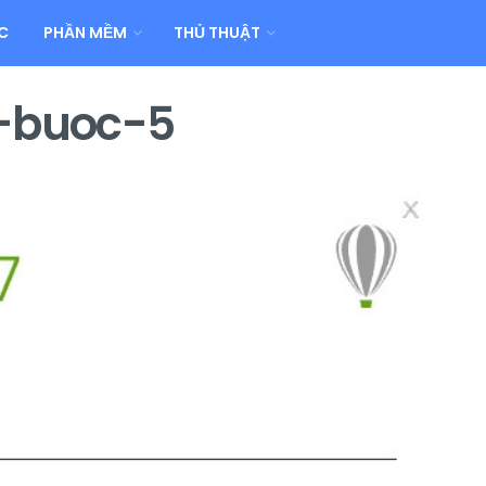
C
PHẦN MỀM
THỦ THUẬT
7-buoc-5