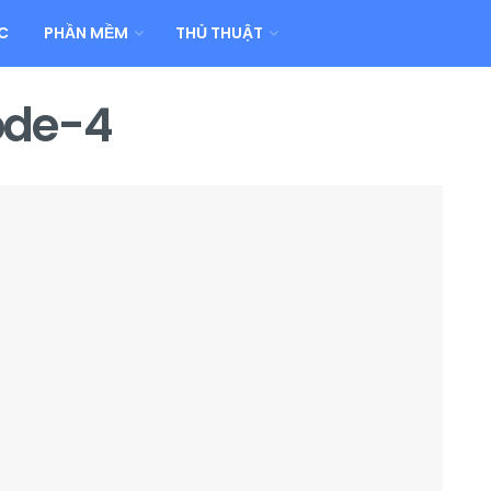
C
PHẦN MỀM
THỦ THUẬT
ode-4