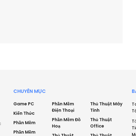
CHUYÊN MỤC
B
Game PC
Phần Mềm
Thủ Thuật Máy
T
Điện Thoại
Tính
T
Kiến Thức
Phần Mềm Đồ
Thủ Thuật
T
Phần Mềm
c
Hoạ
Office
T
Phần Mềm
M
Thủ Thuật
Thủ Thuật