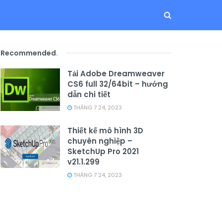
Recommended
.
Tải Adobe Dreamweaver
CS6 full 32/64bit – hướng
dẫn chi tiết
THÁNG 7 24, 2023
Thiết kế mô hình 3D
chuyên nghiệp –
SketchUp Pro 2021
v21.1.299
THÁNG 7 24, 2023