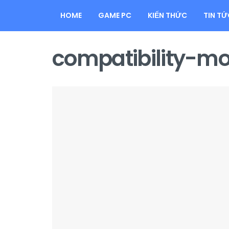
HOME
GAME PC
KIẾN THỨC
TIN TỨ
compatibility-m