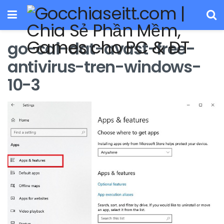
go-cai-dat-avast-free-
antivirus-tren-windows-
10-3