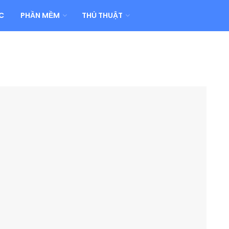
C
PHẦN MỀM
THỦ THUẬT