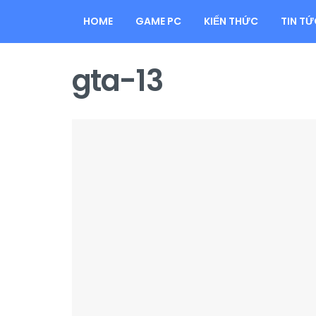
HOME
GAME PC
KIẾN THỨC
TIN TỨ
gta-13