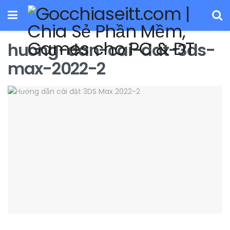
huong-dan-cai-dat-3ds-
max-2022-2