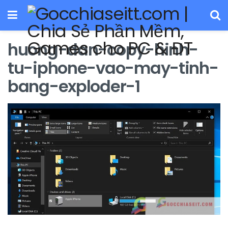
huong-dan-copy-hinh-
tu-iphone-vao-may-tinh-
bang-exploder-1