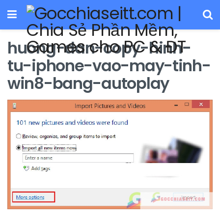
huong-dan-copy-hinh-
tu-iphone-vao-may-tinh-
win8-bang-autoplay