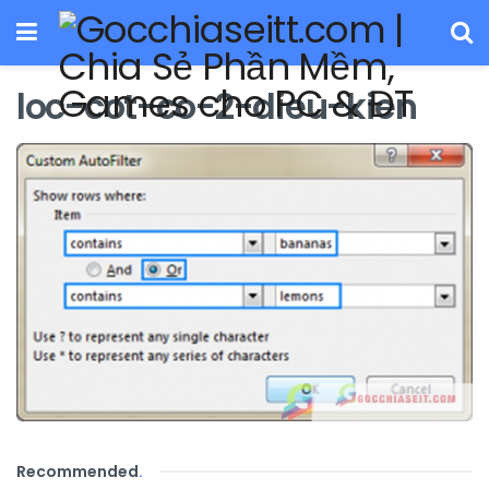
loc-cot-co-2-dieu-kien
Recommended
.