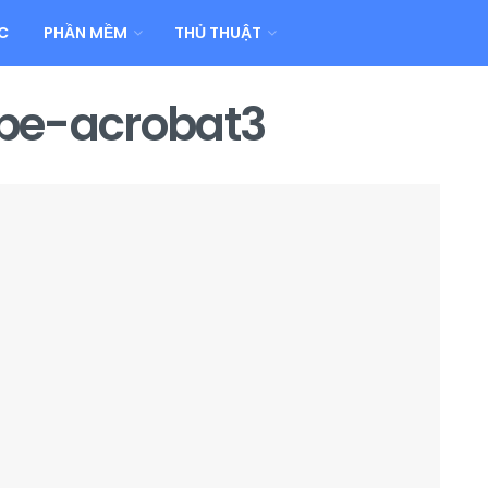
C
PHẦN MỀM
THỦ THUẬT
e-acrobat3