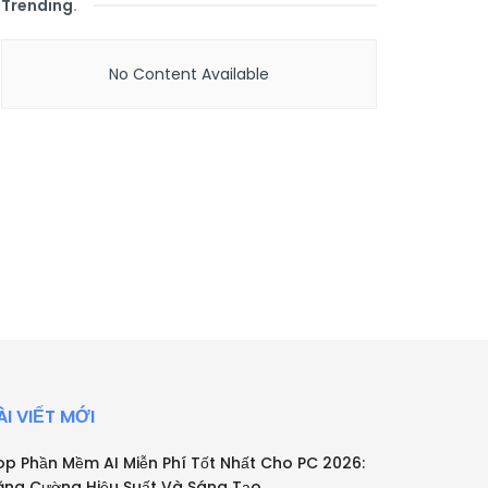
Trending
.
No Content Available
ÀI VIẾT MỚI
op Phần Mềm AI Miễn Phí Tốt Nhất Cho PC 2026:
ăng Cường Hiệu Suất Và Sáng Tạo