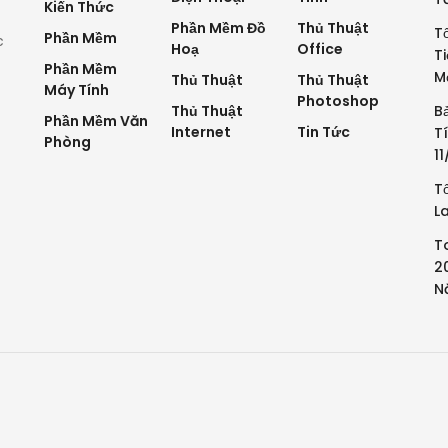
Kiến Thức
Phần Mềm Đồ
Thủ Thuật
T
Phần Mềm
c
Hoạ
Office
T
Phần Mềm
M
Thủ Thuật
Thủ Thuật
Máy Tính
Photoshop
Thủ Thuật
B
Phần Mềm Văn
Internet
Tin Tức
T
Phòng
1
T
L
T
2
N