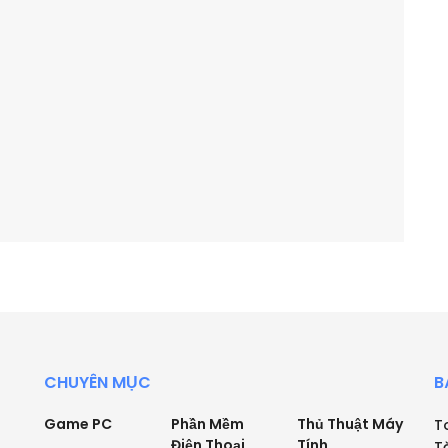
CHUYÊN MỤC
B
Game PC
Phần Mềm
Thủ Thuật Máy
T
Điện Thoại
Tính
T