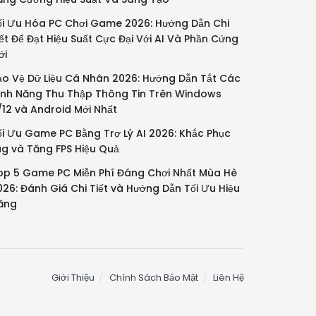
ối Ưu Hóa PC Chơi Game 2026: Hướng Dẫn Chi
iết Để Đạt Hiệu Suất Cực Đại Với AI Và Phần Cứng
ới
ảo Vệ Dữ Liệu Cá Nhân 2026: Hướng Dẫn Tắt Các
ính Năng Thu Thập Thông Tin Trên Windows
1/12 và Android Mới Nhất
ối Ưu Game PC Bằng Trợ Lý AI 2026: Khắc Phục
ag và Tăng FPS Hiệu Quả
op 5 Game PC Miễn Phí Đáng Chơi Nhất Mùa Hè
026: Đánh Giá Chi Tiết và Hướng Dẫn Tối Ưu Hiệu
ăng
Giới Thiệu
Chính Sách Bảo Mật
Liên Hệ