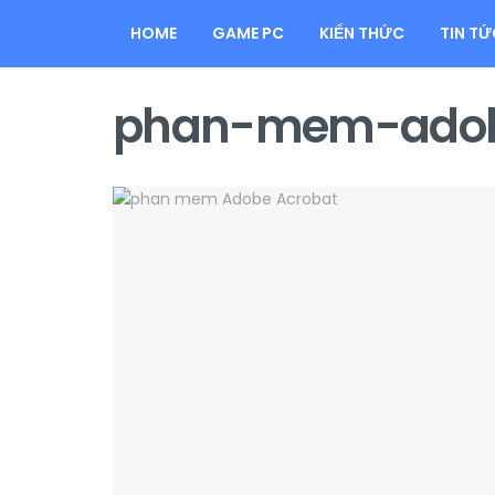
HOME
GAME PC
KIẾN THỨC
TIN TỨ
phan-mem-adob