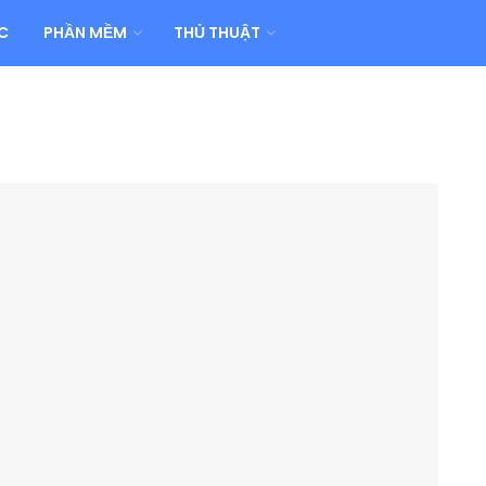
C
PHẦN MỀM
THỦ THUẬT