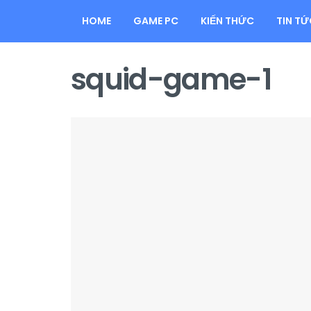
HOME
GAME PC
KIẾN THỨC
TIN TỨ
squid-game-1