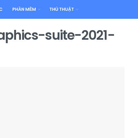
C
PHẦN MỀM
THỦ THUẬT
aphics-suite-2021-