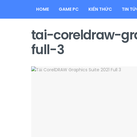
HOME
GAME PC
KIẾN THỨC
TIN TỨ
tai-coreldraw-gr
full-3