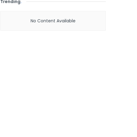
Trending
.
No Content Available