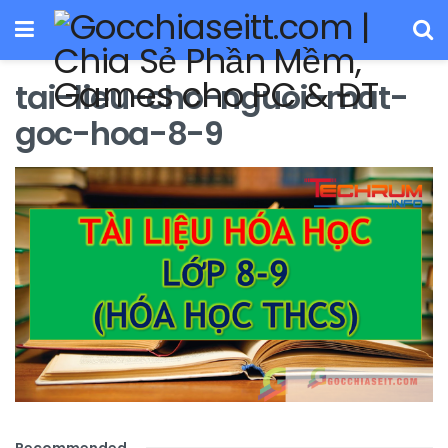
tai-lieu-cho-nguoi-mat-
goc-hoa-8-9