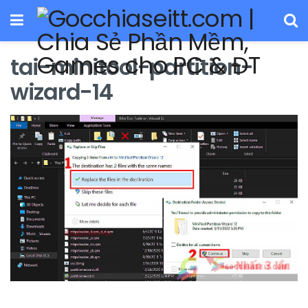
tai-minitool-partition-
wizard-14