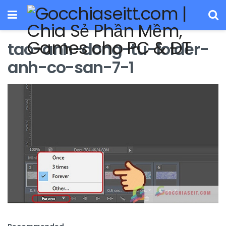
tao-anh-dong-tu-folder-
anh-co-san-7-1