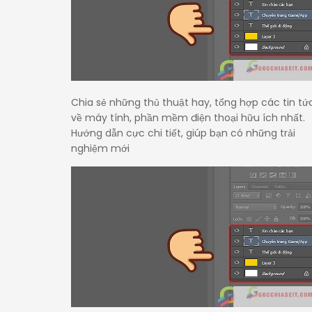
Chia sẻ những thủ thuật hay, tổng hợp các tin tứ
về máy tính, phần mềm điện thoại hữu ích nhất.
Hướng dẫn cực chi tiết, giúp bạn có những trải
nghiệm mới