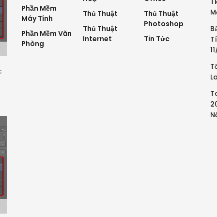
T
Phần Mềm
M
Thủ Thuật
Thủ Thuật
Máy Tính
Photoshop
Thủ Thuật
B
Phần Mềm Văn
Internet
Tin Tức
T
Phòng
1
T
c
L
T
2
N