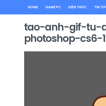
HOME
GAME PC
KIẾN THỨC
TIN TỨ
tao-anh-gif-tu
photoshop-cs6-1