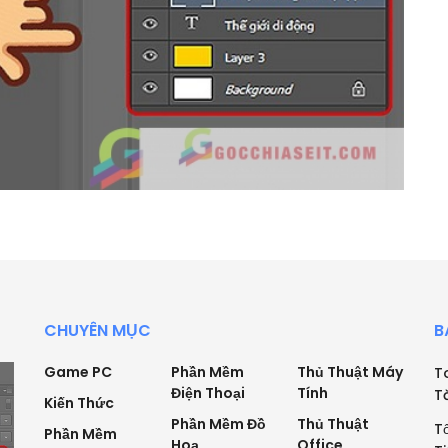
CHUYÊN MỤC
B
Game PC
Phần Mềm
Thủ Thuật Máy
T
Điện Thoại
Tính
T
Kiến Thức
Phần Mềm Đồ
Thủ Thuật
T
Phần Mềm
Hoạ
Office