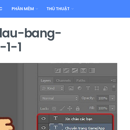
C
PHẦN MỀM
THỦ THUẬT
-dau-bang-
-1-1