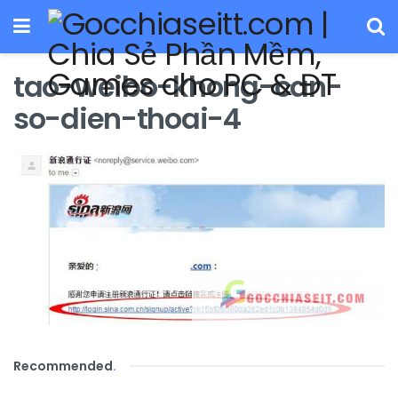
tao-weibo-khong-can-
so-dien-thoai-4
Recommended
.