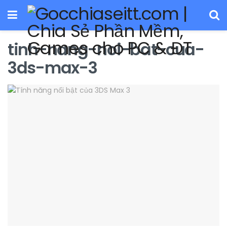
tinh-nang-noi-bat-cua-
3ds-max-3