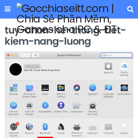
tuy-chon-he-thong-tiet-
kiem-nang-luong