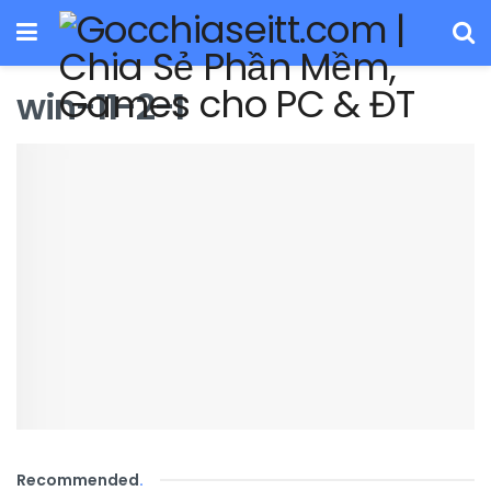
win-11-2-1
Recommended
.