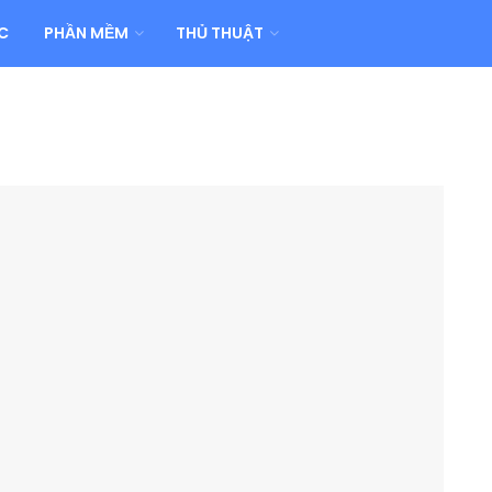
C
PHẦN MỀM
THỦ THUẬT