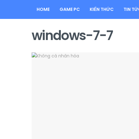
HOME
GAME PC
KIẾN THỨC
TIN TỨ
windows-7-7