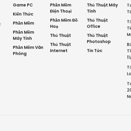
Game PC
Phần Mềm
Thủ Thuật Máy
T
Điện Thoại
Tính
T
Kiến Thức
Phần Mềm Đồ
Thủ Thuật
T
Phần Mềm
c
Hoạ
Office
T
Phần Mềm
M
Thủ Thuật
Thủ Thuật
Máy Tính
Photoshop
Thủ Thuật
B
Phần Mềm Văn
Internet
Tin Tức
T
Phòng
1
T
L
T
2
N