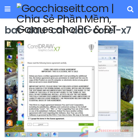
bat-dau-cai-dat-corel-x7