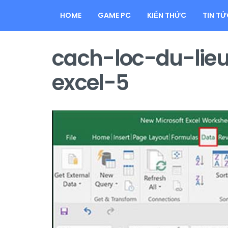
HOME
GAME PC
KIẾN THỨC
TIN TỨ
cach-loc-du-lie
excel-5