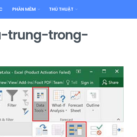
C
PHẦN MỀM
THỦ THUẬT
u-trung-trong-