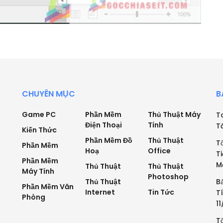
CHUYÊN MỤC
B
Game PC
Phần Mềm
Thủ Thuật Máy
T
Điện Thoại
Tính
T
Kiến Thức
Phần Mềm Đồ
Thủ Thuật
T
Phần Mềm
Hoạ
Office
T
Phần Mềm
M
Thủ Thuật
Thủ Thuật
Máy Tính
Photoshop
Thủ Thuật
B
Phần Mềm Văn
Internet
Tin Tức
T
Phòng
1
T