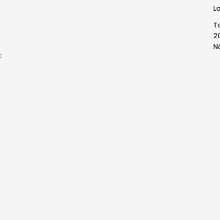
L
T
2
N
c