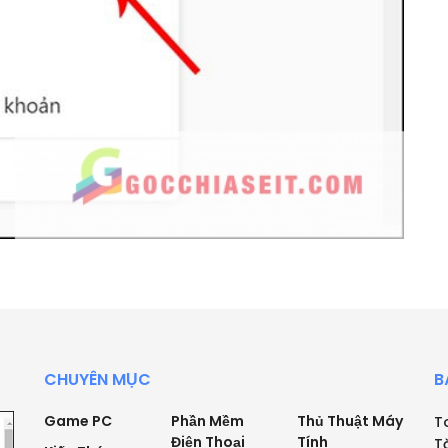
CHUYÊN MỤC
B
Game PC
Phần Mềm
Thủ Thuật Máy
T
Điện Thoại
Tính
T