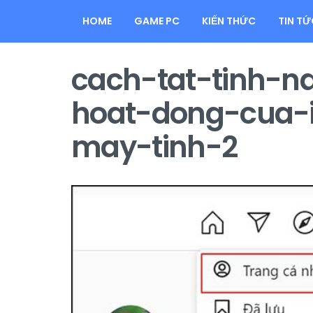
HOME
GAME PC
KIẾN THỨC
TIN TỨ
cach-tat-tinh-n
hoat-dong-cua-
may-tinh-2