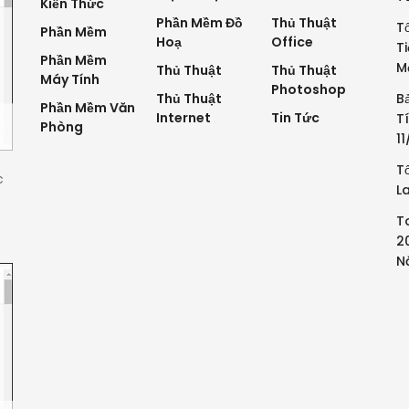
Kiến Thức
Phần Mềm Đồ
Thủ Thuật
T
Phần Mềm
Hoạ
Office
T
Phần Mềm
M
Thủ Thuật
Thủ Thuật
Máy Tính
Photoshop
Thủ Thuật
B
Phần Mềm Văn
Internet
Tin Tức
T
Phòng
1
T
c
L
T
2
N