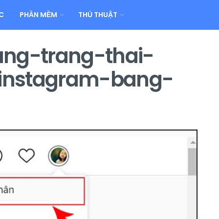
C
PHẦN MỀM
THỦ THUẬT
ang-trang-thai-
instagram-bang-