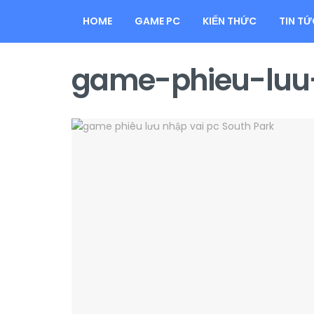
HOME
GAME PC
KIẾN THỨC
TIN TỨ
game-phieu-luu