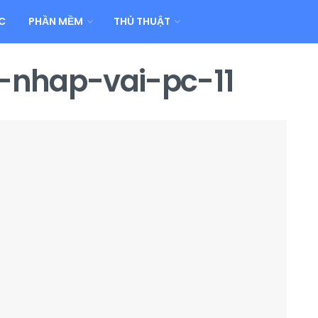
C
PHẦN MỀM
THỦ THUẬT
-nhap-vai-pc-11