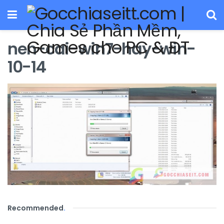
nen-cai-win7-hay-win-
10-14
Recommended
.