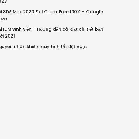
023
ải 3DS Max 2020 Full Crack Free 100% – Google
rive
i IDM vĩnh viễn – Hướng dẫn cài đặt chi tiết bản
ới 2021
guyên nhân khiến máy tính tắt đột ngột