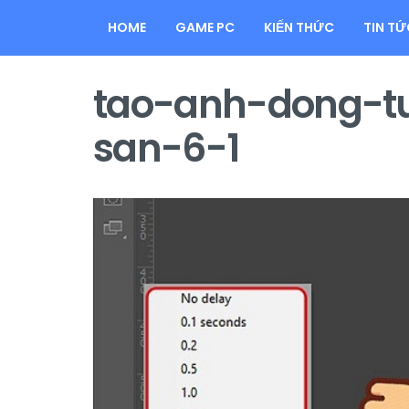
HOME
GAME PC
KIẾN THỨC
TIN TỨ
tao-anh-dong-tu
san-6-1