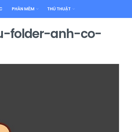
C
PHẦN MỀM
THỦ THUẬT
-folder-anh-co-