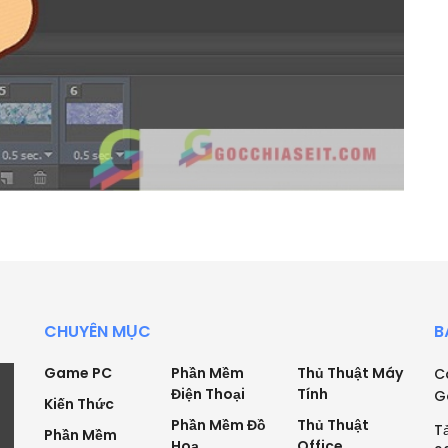
CHUYÊN MỤC
B
Game PC
Phần Mềm
Thủ Thuật Máy
C
Điện Thoại
Tính
G
Kiến Thức
Phần Mềm Đồ
Thủ Thuật
T
Phần Mềm
Hoạ
Office