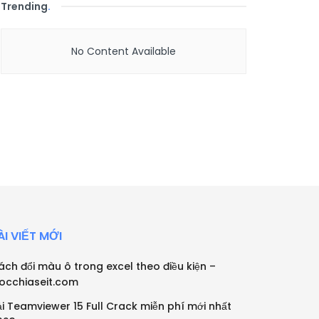
Trending
.
No Content Available
ÀI VIẾT MỚI
ách đổi màu ô trong excel theo điều kiện –
occhiaseit.com
ải Teamviewer 15 Full Crack miễn phí mới nhất